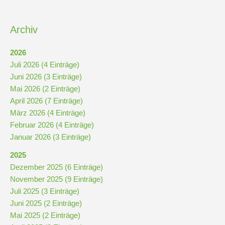
und
der
Kunstausstellung
10
vertreten
Archiv
Hauptschulbildungsgang
2026
Juli 2026 (4 Einträge)
Juni 2026 (3 Einträge)
Wahlpflichtunterricht
Mai 2026 (2 Einträge)
ab
April 2026 (7 Einträge)
Kl.
März 2026 (4 Einträge)
7
Februar 2026 (4 Einträge)
Was
Januar 2026 (3 Einträge)
war?
2025
Organisatorisches
Dezember 2025 (6 Einträge)
November 2025 (9 Einträge)
Juli 2025 (3 Einträge)
Terminplan
Juni 2025 (2 Einträge)
Mai 2025 (2 Einträge)