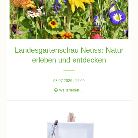
Kompetenzteam
Seiteneinsteiger
Methodentraining
Landesgartenschau Neuss: Natur
erleben und entdecken
Bewegte
Pause
03.07.2026 | 12:00
Schulsanitätsdienst
Landesgartenschau
Weiterlesen …
Neuss:
Unterricht
Natur
erleben
und
entdecken
Vertretungsplan