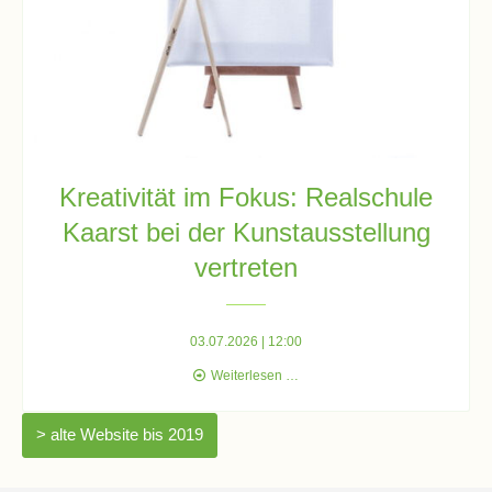
Stundenraster
Realschulbildungsgang
Stufe
5
Kreativität im Fokus: Realschule
und
6
Kaarst bei der Kunstausstellung
vertreten
Stufe
7
03.07.2026 | 12:00
und
8
Kreativität
Weiterlesen …
im
Fokus:
> alte Website bis 2019
Realschule
Stufe
Kaarst
9
bei