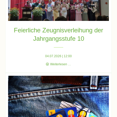
Schulsozialarbeit
Feierliche Zeugnisverleihung der
Hausmeister
Jahrgangsstufe 10
Übermittagsbetreuung
04.07.2026 | 12:00
Feierliche
Weiterlesen …
Schülervertretung
Zeugnisverleihung
(SV)
der
Jahrgangsstufe
10
Schulpflegschaft
Förderverein