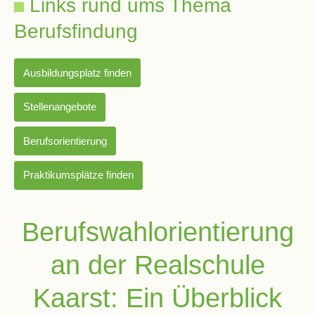
Links rund ums Thema
und
10
Berufsfindung
Hauptschulbildungsgang
Ausbildungsplatz finden
Stellenangebote
Wahlpflichtunterricht
ab
Berufsorientierung
Kl.
7
Praktikumsplätze finden
Was
war?
Berufswahlorientierung
Organisatorisches
an der Realschule
Terminplan
Kaarst: Ein Überblick