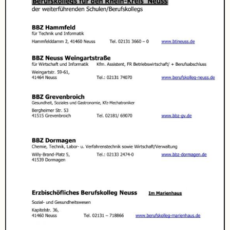
Schulsozialarbeit
Hausmeister
Übermittagsbetreuung
Schülervertretung
(SV)
Schulpflegschaft
Förderverein