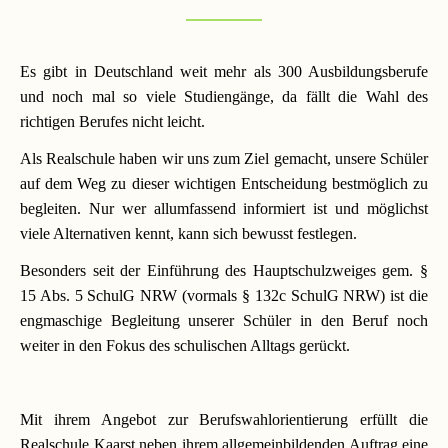
Downloads
und
Formulare
Es gibt in Deutschland weit mehr als 300 Ausbildungsberufe
und noch mal so viele Studiengänge, da fällt die Wahl des
richtigen Berufes nicht leicht.
Infos
für
Als Realschule haben wir uns zum Ziel gemacht, unsere Schüler
Viertklässler
auf dem Weg zu dieser wichtigen Entscheidung bestmöglich zu
begleiten. Nur wer allumfassend informiert ist und möglichst
viele Alternativen kennt, kann sich bewusst festlegen.
Anmeldung
Besonders seit der Einführung des Hauptschulzweiges gem. §
15 Abs. 5 SchulG NRW (vormals § 132c SchulG NRW) ist die
Schülerbücherei
engmaschige Begleitung unserer Schüler in den Beruf noch
weiter in den Fokus des schulischen Alltags gerückt.
Hausordnung
Mit ihrem Angebot zur Berufswahlorientierung erfüllt die
Schulbuchordnung
Realschule Kaarst neben ihrem allgemeinbildenden Auftrag eine