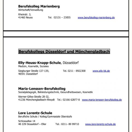
Schulchronik
Konzepte
Lehrer-
Raum-
Prinzip
Berufswahlvorbereitung
Hausaufgabenbetreuung
Digitalisierung
Streitschlichtung