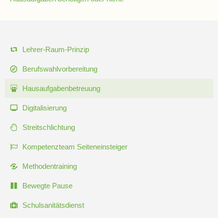
Schulchronik
Konzepte
Navigation
Lehrer-Raum-Prinzip
überspringen
Lehrer-
Berufswahlvorbereitung
Raum-
Prinzip
Hausaufgabenbetreuung
Digitalisierung
Berufswahlvorbereitung
Streitschlichtung
Hausaufgabenbetreuung
Kompetenzteam Seiteneinsteiger
Methodentraining
Digitalisierung
Bewegte Pause
Schulsanitätsdienst
Streitschlichtung