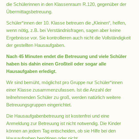
die Schülerinnen in den Klassenraum R.120, gegenüber der
Übermittagsbetreuung.
Schulsozialarbeit
Schüler*innen der 10. Klasse betreuen die „Kleinen“, helfen,
wenn nötig, z.B. bei Verständnisfragen, sagen aber keine
Ergebnisse vor. Sie kontrollieren auch nicht die Vollständigkeit
Hausmeister
der gestellten Hausaufgaben.
Nach 45 Minuten endet die Betreuung und viele Schüler
Übermittagsbetreuung
haben bis dahin einen Großteil oder sogar alle
Hausaufgaben erledigt.
Schülervertretung
Wir sind bemüht, möglichst pro Gruppe nur Schüler*innen
(SV)
einer Klasse zusammenzufassen. Ist die Anzahl der
teilnehmenden Schüler zu groß, werden natürlich weitere
Betreuungsgruppen eingerichtet.
Schulpflegschaft
Die Hausaufgabenbetreuung ist kostenfrei und eine
Anmeldung zur Betreuung ist nicht notwendig. Die Kinder
Förderverein
können an jedem Tag entscheiden, ob sie Hilfe bei den
Hausaufgaben benötigen oder nicht.