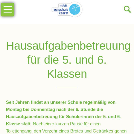
Navigation
Unsere
überspringen
Schule
Schulinfos
Hausaufgabenbetreuung
Allgemeine
für die 5. und 6.
Infos
Klassen
Impressionen
Sekretariat
Seit Jahren findet an unserer Schule regelmäßig von
Montag bis Donnerstag nach der 6. Stunde die
Schulleitung
Hausaufgabenbetreuung für Schülerinnen der 5. und 6.
Klasse statt.
Nach einer kurzen Pause für einen
Toilettengang, den Verzehr eines Brotes und Getränkes gehen
Kollegium