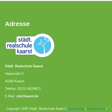
Kompetenzteam
Seiteneinsteiger
Adresse
Methodentraining
Bewegte
Pause
Städt. Realschule Kaarst
Schulsanitätsdienst
Halestraße 5
Unterricht
41564 Kaarst
Telefon: 02131 661998 0
E-Mail:
rsk@kaarst.de
Vertretungsplan
Copyright 2026 Städt. Realschule Kaarst |
Impressum
|
Datenschutz
|