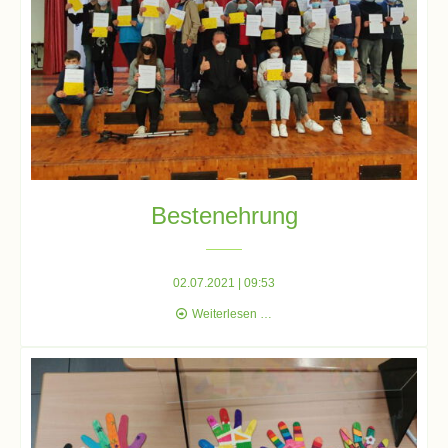
Schulsozialarbeit
Hausmeister
Übermittagsbetreuung
Bestenehrung
Schülervertretung
(SV)
02.07.2021 | 09:53
Bestenehrung
Weiterlesen …
Schulpflegschaft
Förderverein