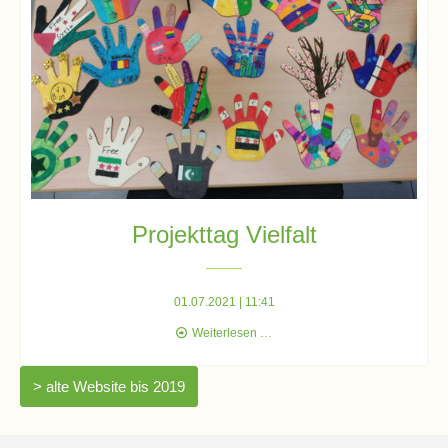
Schulchronik
Konzepte
Lehrer-
Raum-
Prinzip
Projekttag Vielfalt
Berufswahlvorbereitung
Hausaufgabenbetreuung
01.07.2021 | 11:41
Projekttag
Weiterlesen …
Vielfalt
Digitalisierung
> alte Website bis 2019
Streitschlichtung