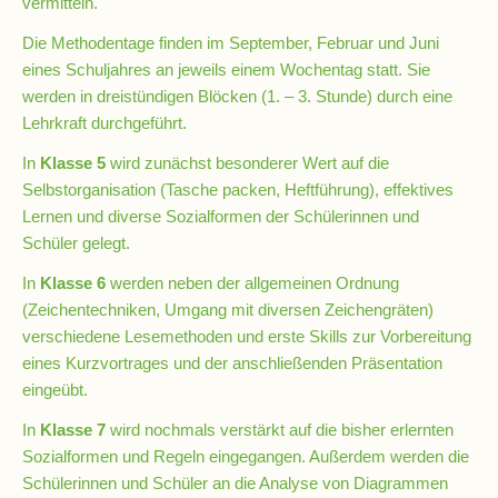
vermitteln.
Die Methodentage finden im September, Februar und Juni
Schulsozialarbeit
eines Schuljahres an jeweils einem Wochentag statt. Sie
werden in dreistündigen Blöcken (1. – 3. Stunde) durch eine
Lehrkraft durchgeführt.
Hausmeister
In
Klasse 5
wird zunächst besonderer Wert auf die
Selbstorganisation (Tasche packen, Heftführung), effektives
Übermittagsbetreuung
Lernen und diverse Sozialformen der Schülerinnen und
Schüler gelegt.
Schülervertretung
In
Klasse 6
werden neben der allgemeinen Ordnung
(SV)
(Zeichentechniken, Umgang mit diversen Zeichengräten)
verschiedene Lesemethoden und erste Skills zur Vorbereitung
eines Kurzvortrages und der anschließenden Präsentation
Schulpflegschaft
eingeübt.
In
Klasse 7
wird nochmals verstärkt auf die bisher erlernten
Förderverein
Sozialformen und Regeln eingegangen. Außerdem werden die
Schülerinnen und Schüler an die Analyse von Diagrammen