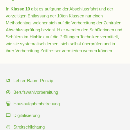
In
Klasse 10
gibt es aufgrund der Abschlussfahrt und der
Kompetenzteam
vorzeitigen Entlassung der 10ten Klassen nur einen
Seiteneinsteiger
Methodentag, welcher sich auf die Vorbereitung der Zentralen
Abschlussprüfung bezieht. Hier werden den Schülerinnen und
Schülern im Hinblick auf die Prüfungen Techniken vermittelt,
Methodentraining
wie sie systematisch lernen, sich selbst überprüfen und in
ihrer Vorbereitung Zeitfresser vermieden werden können.
Bewegte
Pause
Navigation
Lehrer-Raum-Prinzip
Schulsanitätsdienst
überspringen
Berufswahlvorbereitung
Unterricht
Hausaufgabenbetreuung
Vertretungsplan
Digitalisierung
Streitschlichtung