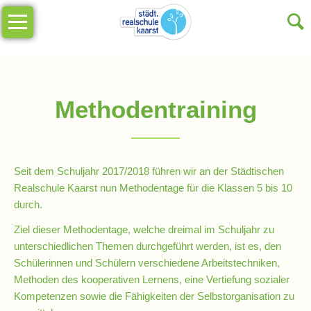
Navigation
Unsere
überspringen
Schule
Schulinfos
Methodentraining
Allgemeine
Infos
Seit dem Schuljahr 2017/2018 führen wir an der Städtischen
Impressionen
Realschule Kaarst nun Methodentage für die Klassen 5 bis 10
durch.
Sekretariat
Ziel dieser Methodentage, welche dreimal im Schuljahr zu
unterschiedlichen Themen durchgeführt werden, ist es, den
Schülerinnen und Schülern verschiedene Arbeitstechniken,
Schulleitung
Methoden des kooperativen Lernens, eine Vertiefung sozialer
Kompetenzen sowie die Fähigkeiten der Selbstorganisation zu
Kollegium