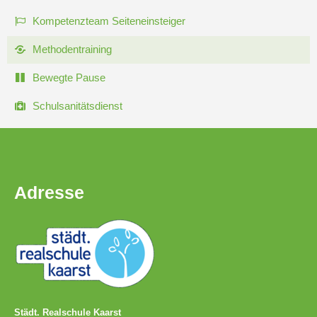
Stundenraster
Kompetenzteam Seiteneinsteiger
Realschulbildungsgang
Methodentraining
Bewegte Pause
Stufe
Schulsanitätsdienst
5
und
6
Adresse
Stufe
7
und
8
Stufe
9
Städt. Realschule Kaarst