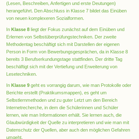
(Lesen, Beschreiben, Anfertigen und erste Deutungen)
Schulchronik
herangeführt. Den Abschluss in Klasse 7 bildet das Einüben
von neuen komplexeren Sozialformen.
Konzepte
In
Klasse 8
liegt der Fokus zunächst auf dem Einüben und
Erlernen von Selbstüberprüfungstechniken. Der zweite
Lehrer-
Methodentag beschäftigt sich mit Darstellen der eigenen
Raum-
Person in Form von Bewerbungsgesprächen, da in Klasse 8
Prinzip
bereits 3 Berufserkundungstage stattfinden. Der dritte Tag
beschäftigt sich mit der Vertiefung und Erweiterung von
Berufswahlvorbereitung
Lesetechniken.
In
Klasse 9
geht es vorrangig darum, wie man Protokolle oder
Berichte erstellt (Praktikumsmappen), es geht um
Hausaufgabenbetreuung
Selbstlernmethoden und zu guter Letzt um den Bereich
Internetrecherche, in dem die Schülerinnen und Schüler
Digitalisierung
lernen, wie man Informationen erhält. Sie lernen auch, die
Glaubwürdigkeit der Quelle zu interpretieren und wie man mit
Datenschutz der Quellen, aber auch den möglichen Gefahren
Streitschlichtung
umgeht.