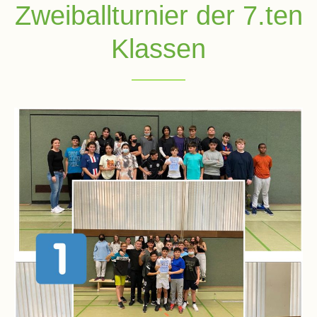
Zweiballturnier der 7.ten
Klassen
Schulsozialarbeit
Hausmeister
Übermittagsbetreuung
Schülervertretung
(SV)
Schulpflegschaft
Förderverein