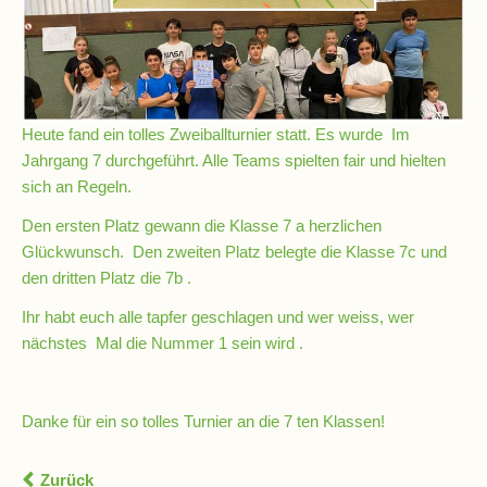
Schulchronik
Konzepte
Heute fand ein tolles Zweiballturnier statt. Es wurde Im
Lehrer-
Jahrgang 7 durchgeführt. Alle Teams spielten fair und hielten
Raum-
sich an Regeln.
Prinzip
Den ersten Platz gewann die Klasse 7 a herzlichen
Glückwunsch. Den zweiten Platz belegte die Klasse 7c und
Berufswahlvorbereitung
den dritten Platz die 7b .
Ihr habt euch alle tapfer geschlagen und wer weiss, wer
Hausaufgabenbetreuung
nächstes Mal die Nummer 1 sein wird .
Digitalisierung
Danke für ein so tolles Turnier an die 7 ten Klassen!
Streitschlichtung
Zurück