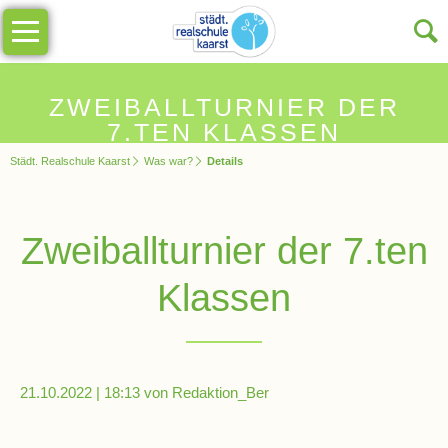
Navigation
Unsere
überspringen
Schule
Schulinfos
ZWEIBALLTURNIER DER
7.TEN KLASSEN
Städt. Realschule Kaarst
Was war?
Details
Allgemeine
Infos
Zweiballturnier der 7.ten
Impressionen
Klassen
Sekretariat
Schulleitung
21.10.2022 | 18:13
von Redaktion_Ber
Kollegium