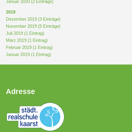
Januar 2020 (2 Einträge)
2019
Pausenordnung
Dezember 2019 (3 Einträge)
November 2019 (5 Einträge)
Handynutzung
Juli 2019 (1 Eintrag)
März 2019 (1 Eintrag)
Februar 2019 (1 Eintrag)
Datenschutz
Januar 2019 (1 Eintrag)
Sponsoren
Bestellung
Schokoticket
Adresse