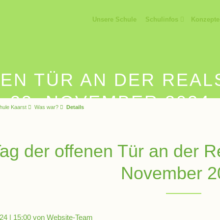
Unsere Schule
Schulinfos
Konzepte
EN TÜR AN DER REA
23. NOVEMBER 2024
hule Kaarst
Was war?
Details
ag der offenen Tür an der R
November 2
24 | 15:00
von Website-Team