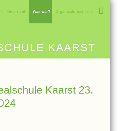
Unterricht
Was war?
Organisatorisches
LSCHULE KAARST
ealschule Kaarst 23.
024