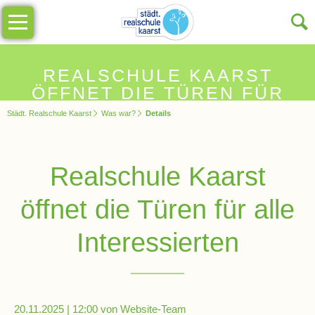
Navigation
Unsere
überspringen
Schule
Schulinfos
REALSCHULE KAARST
ÖFFNET DIE TÜREN FÜR
ALLE INTERESSIERTEN
Städt. Realschule Kaarst
Was war?
Details
Allgemeine
Infos
Realschule Kaarst
Impressionen
öffnet die Türen für alle
Sekretariat
Interessierten
Schulleitung
20.11.2025 | 12:00
von Website-Team
Kollegium