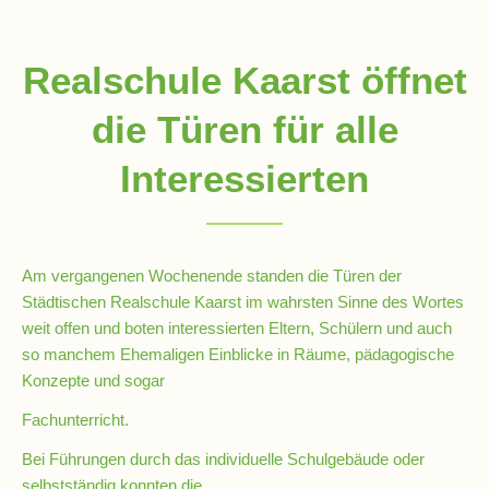
Schulsozialarbeit
Realschule Kaarst öffnet
die Türen für alle
Hausmeister
Interessierten
Übermittagsbetreuung
Am vergangenen Wochenende standen die Türen der
Schülervertretung
Städtischen Realschule Kaarst im wahrsten Sinne des Wortes
(SV)
weit offen und boten interessierten Eltern, Schülern und auch
so manchem Ehemaligen Einblicke in Räume, pädagogische
Schulpflegschaft
Konzepte und sogar
Fachunterricht.
Förderverein
Bei Führungen durch das individuelle Schulgebäude oder
selbstständig konnten die