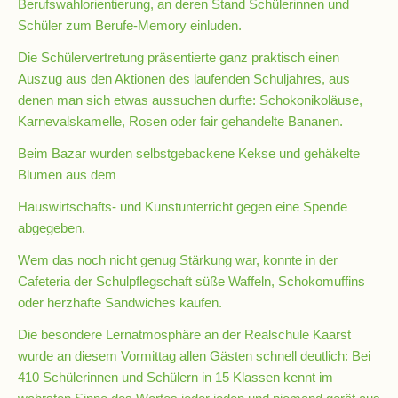
Berufswahlorientierung, an deren Stand Schülerinnen und
Schüler zum Berufe-Memory einluden.
Kompetenzteam
Die Schülervertretung präsentierte ganz praktisch einen
Seiteneinsteiger
Auszug aus den Aktionen des laufenden Schuljahres, aus
denen man sich etwas aussuchen durfte: Schokonikoläuse,
Methodentraining
Karnevalskamelle, Rosen oder fair gehandelte Bananen.
Beim Bazar wurden selbstgebackene Kekse und gehäkelte
Blumen aus dem
Bewegte
Pause
Hauswirtschafts- und Kunstunterricht gegen eine Spende
abgegeben.
Schulsanitätsdienst
Wem das noch nicht genug Stärkung war, konnte in der
Cafeteria der Schulpflegschaft süße Waffeln, Schokomuffins
Unterricht
oder herzhafte Sandwiches kaufen.
Die besondere Lernatmosphäre an der Realschule Kaarst
Vertretungsplan
wurde an diesem Vormittag allen Gästen schnell deutlich: Bei
410 Schülerinnen und Schülern in 15 Klassen kennt im