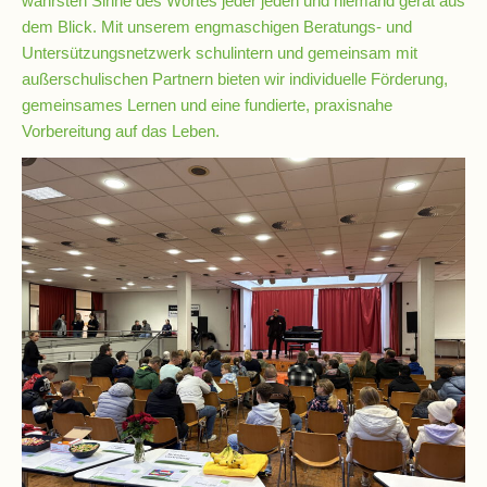
wahrsten Sinne des Wortes jeder jeden und niemand gerät aus
Stundenraster
dem Blick. Mit unserem engmaschigen Beratungs- und
Untersützungsnetzwerk schulintern und gemeinsam mit
Realschulbildungsgang
außerschulischen Partnern bieten wir individuelle Förderung,
gemeinsames Lernen und eine fundierte, praxisnahe
Vorbereitung auf das Leben.
Stufe
5
und
6
Stufe
7
und
8
Stufe
9