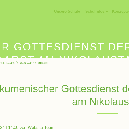
Unsere Schule
Schulinfos
Konzepte
R GOTTESDIENST DE
AARST AM NIKOLAUST
hule Kaarst
Was war?
Details
kumenischer Gottesdienst d
am Nikolaus
24 | 14:00
von Website-Team