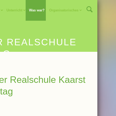
Unterricht
Was war?
Organisatorisches
R REALSCHULE
AG
er Realschule Kaarst
tag