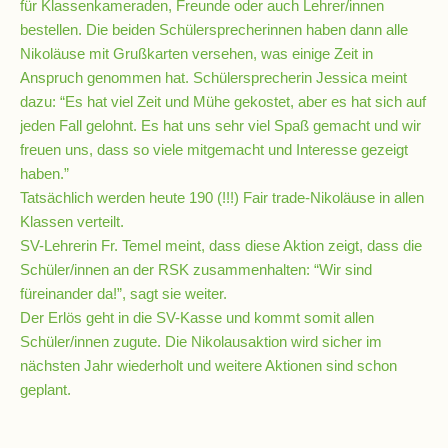
für Klassenkameraden, Freunde oder auch Lehrer/innen
bestellen. Die beiden Schülersprecherinnen haben dann alle
Nikoläuse mit Grußkarten versehen, was einige Zeit in
Schulsozialarbeit
Anspruch genommen hat. Schülersprecherin Jessica meint
dazu: “Es hat viel Zeit und Mühe gekostet, aber es hat sich auf
Hausmeister
jeden Fall gelohnt. Es hat uns sehr viel Spaß gemacht und wir
freuen uns, dass so viele mitgemacht und Interesse gezeigt
haben.”
Übermittagsbetreuung
Tatsächlich werden heute 190 (!!!) Fair trade-Nikoläuse in allen
Klassen verteilt.
SV-Lehrerin Fr. Temel meint, dass diese Aktion zeigt, dass die
Schülervertretung
Schüler/innen an der RSK zusammenhalten: “Wir sind
(SV)
füreinander da!”, sagt sie weiter.
Der Erlös geht in die SV-Kasse und kommt somit allen
Schulpflegschaft
Schüler/innen zugute. Die Nikolausaktion wird sicher im
nächsten Jahr wiederholt und weitere Aktionen sind schon
geplant.
Förderverein