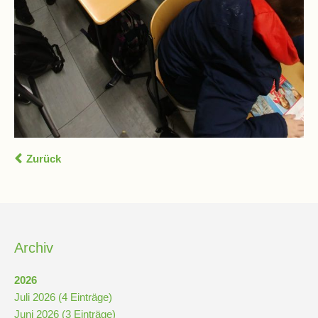
Stundenraster
Realschulbildungsgang
Stufe
5
und
6
Zurück
Stufe
7
und
8
Archiv
2026
Stufe
Juli 2026 (4 Einträge)
9
Juni 2026 (3 Einträge)