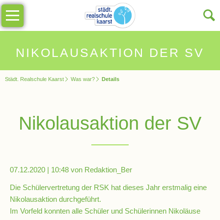
Navigation
Unsere
überspringen
Schule
Schulinfos
NIKOLAUSAKTION DER SV
Städt. Realschule Kaarst
Was war?
Details
Allgemeine
Infos
Nikolausaktion der SV
Impressionen
Sekretariat
07.12.2020 | 10:48
von Redaktion_Ber
Schulleitung
Die Schülervertretung der RSK hat dieses Jahr erstmalig eine
Nikolausaktion durchgeführt.
Im Vorfeld konnten alle Schüler und Schülerinnen Nikoläuse
Kollegium