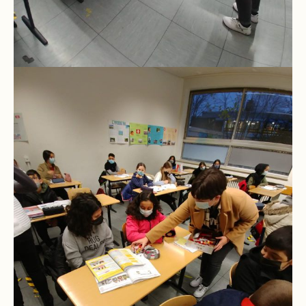
Kompetenzteam
Seiteneinsteiger
Methodentraining
Bewegte
Pause
Schulsanitätsdienst
Unterricht
Vertretungsplan