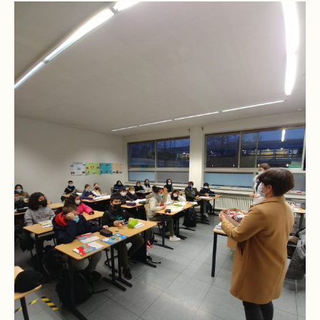
Schulchronik
Konzepte
Lehrer-
Raum-
Prinzip
Berufswahlvorbereitung
Hausaufgabenbetreuung
Digitalisierung
Streitschlichtung