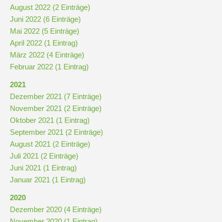
Stundenraster
August 2022 (2 Einträge)
Juni 2022 (6 Einträge)
Mai 2022 (5 Einträge)
Realschulbildungsgang
April 2022 (1 Eintrag)
März 2022 (4 Einträge)
Stufe
Februar 2022 (1 Eintrag)
5
2021
und
Dezember 2021 (7 Einträge)
6
November 2021 (2 Einträge)
Oktober 2021 (1 Eintrag)
September 2021 (2 Einträge)
Stufe
August 2021 (2 Einträge)
7
Juli 2021 (2 Einträge)
und
Juni 2021 (1 Eintrag)
8
Januar 2021 (1 Eintrag)
2020
Stufe
Dezember 2020 (4 Einträge)
9
November 2020 (1 Eintrag)