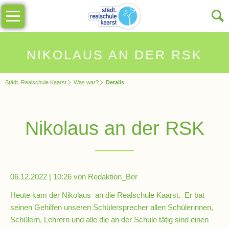
Navigation
Unsere
überspringen
Schule
Schulinfos
NIKOLAUS AN DER RSK
Städt. Realschule Kaarst
Was war?
Details
Allgemeine
Infos
Nikolaus an der RSK
Impressionen
Sekretariat
06.12.2022 | 10:26
von Redaktion_Ber
Schulleitung
Heute kam der Nikolaus an die Realschule Kaarst. Er bat
seinen Gehilfen unseren Schülersprecher allen Schülerinnen,
Schülern, Lehrern und alle die an der Schule tätig sind einen
Kollegium