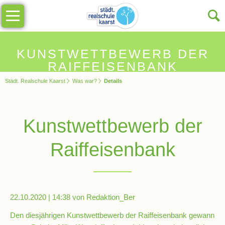
Navigation
Unsere
überspringen
Schule
Schulinfos
KUNSTWETTBEWERB DER
RAIFFEISENBANK
Städt. Realschule Kaarst
Was war?
Details
Allgemeine
Infos
Kunstwettbewerb der
Impressionen
Raiffeisenbank
Sekretariat
Schulleitung
22.10.2020 | 14:38
von Redaktion_Ber
Den diesjährigen Kunstwettbewerb der Raiffeisenbank gewann
Kollegium