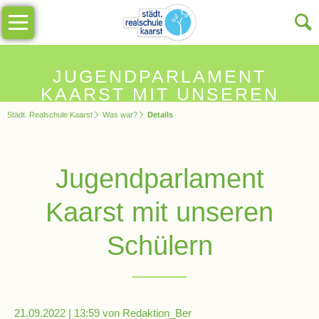
Navigation
Unsere
überspringen
Schule
Schulinfos
JUGENDPARLAMENT
KAARST MIT UNSEREN
SCHÜLERN
Städt. Realschule Kaarst
Was war?
Details
Allgemeine
Infos
Jugendparlament
Impressionen
Kaarst mit unseren
Sekretariat
Schülern
Schulleitung
21.09.2022 | 13:59
von Redaktion_Ber
Kollegium