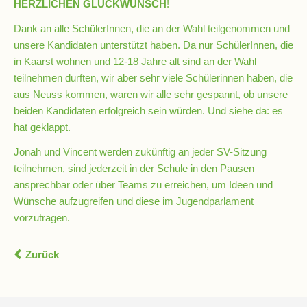
HERZLICHEN GLÜCKWUNSCH
!
Schulchronik
Dank an alle SchülerInnen, die an der Wahl teilgenommen und
Konzepte
unsere Kandidaten unterstützt haben. Da nur SchülerInnen, die
in Kaarst wohnen und 12-18 Jahre alt sind an der Wahl
teilnehmen durften, wir aber sehr viele Schülerinnen haben, die
Lehrer-
aus Neuss kommen, waren wir alle sehr gespannt, ob unsere
Raum-
beiden Kandidaten erfolgreich sein würden. Und siehe da: es
Prinzip
hat geklappt.
Jonah und Vincent werden zukünftig an jeder SV-Sitzung
Berufswahlvorbereitung
teilnehmen, sind jederzeit in der Schule in den Pausen
ansprechbar oder über Teams zu erreichen, um Ideen und
Wünsche aufzugreifen und diese im Jugendparlament
Hausaufgabenbetreuung
vorzutragen.
Digitalisierung
Zurück
Streitschlichtung