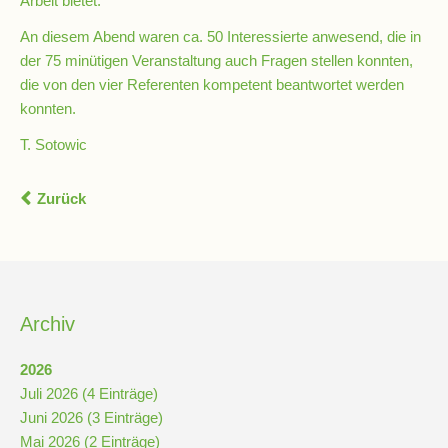
Arbeit bietet.
Schulchronik
An diesem Abend waren ca. 50 Interessierte anwesend, die in
Konzepte
der 75 minütigen Veranstaltung auch Fragen stellen konnten,
die von den vier Referenten kompetent beantwortet werden
konnten.
Lehrer-
T. Sotowic
Raum-
Prinzip
Zurück
Berufswahlvorbereitung
Hausaufgabenbetreuung
Archiv
Digitalisierung
2026
Juli 2026 (4 Einträge)
Juni 2026 (3 Einträge)
Streitschlichtung
Mai 2026 (2 Einträge)