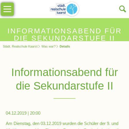
Navigation
Unsere
überspringen
Schule
Schulinfos
INFORMATIONSABEND FÜR
DIE SEKUNDARSTUFE II
Städt. Realschule Kaarst
Was war?
Details
Allgemeine
Infos
Informationsabend für
Impressionen
die Sekundarstufe II
Sekretariat
Schulleitung
04.12.2019 | 20:00
Am Dienstag, den 03.12.2019 wurden die Schüler der 9. und
Kollegium