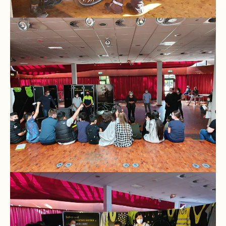
Stundenraster
Realschulbildungsgang
Stufe
5
und
6
Stufe
7
und
8
Stufe
9