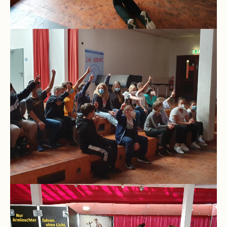
Downloads
und
Formulare
Infos
für
Viertklässler
Anmeldung
Schülerbücherei
Hausordnung
Schulbuchordnung