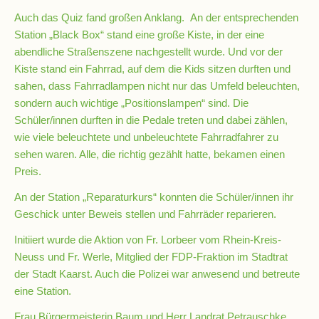
Schulchronik
Auch das Quiz fand großen Anklang. An der entsprechenden
Station „Black Box“ stand eine große Kiste, in der eine
Konzepte
abendliche Straßenszene nachgestellt wurde. Und vor der
Kiste stand ein Fahrrad, auf dem die Kids sitzen durften und
sahen, dass Fahrradlampen nicht nur das Umfeld beleuchten,
Lehrer-
sondern auch wichtige „Positionslampen“ sind. Die
Raum-
Schüler/innen durften in die Pedale treten und dabei zählen,
Prinzip
wie viele beleuchtete und unbeleuchtete Fahrradfahrer zu
sehen waren. Alle, die richtig gezählt hatte, bekamen einen
Berufswahlvorbereitung
Preis.
An der Station „Reparaturkurs“ konnten die Schüler/innen ihr
Geschick unter Beweis stellen und Fahrräder reparieren.
Hausaufgabenbetreuung
Initiiert wurde die Aktion von Fr. Lorbeer vom Rhein-Kreis-
Neuss und Fr. Werle, Mitglied der FDP-Fraktion im Stadtrat
Digitalisierung
der Stadt Kaarst. Auch die Polizei war anwesend und betreute
eine Station.
Streitschlichtung
Frau Bürgermeisterin Baum und Herr Landrat Petrauschke