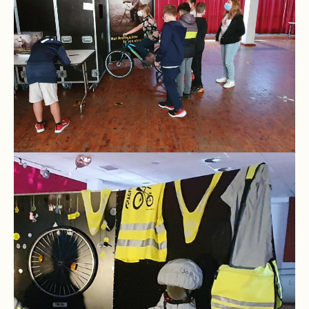
Pausenordnung
Handynutzung
Datenschutz
Sponsoren
Bestellung
Schokoticket