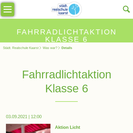
Navigation
Unsere
überspringen
Schule
Schulinfos
FAHRRADLICHTAKTION
KLASSE 6
Städt. Realschule Kaarst
Was war?
Details
Allgemeine
Infos
Fahrradlichtaktion
Impressionen
Klasse 6
Sekretariat
Schulleitung
03.09.2021 | 12:00
Aktion Licht
Kollegium