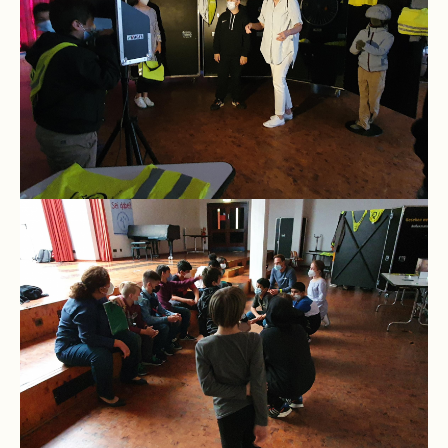
und
10
Hauptschulbildungsgang
Wahlpflichtunterricht
ab
Kl.
7
Was
war?
Organisatorisches
Terminplan