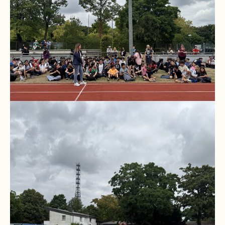
Stundenraster
Realschulbildungsgang
Stufe
5
und
6
Stufe
7
und
8
Stufe
9