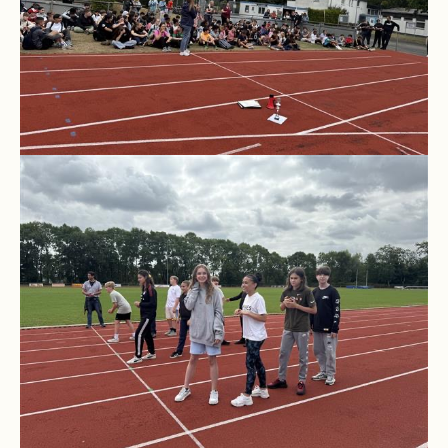
Downloads
und
Formulare
Infos
für
Viertklässler
Anmeldung
Schülerbücherei
Hausordnung
Schulbuchordnung