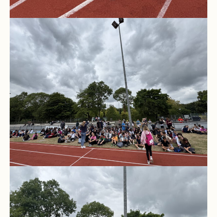
Kompetenzteam
Seiteneinsteiger
Methodentraining
Bewegte
Pause
Schulsanitätsdienst
Unterricht
Vertretungsplan