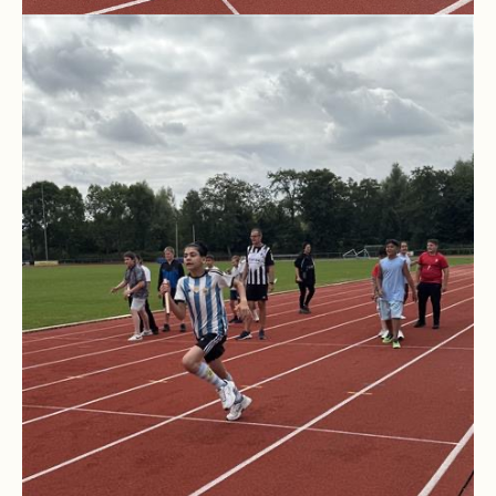
Pausenordnung
Handynutzung
Datenschutz
Sponsoren
Bestellung
Schokoticket