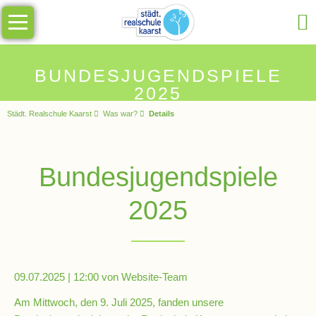
Navigation
Unsere
überspringen
Schule
Schulinfos
BUNDESJUGENDSPIELE
2025
Städt. Realschule Kaarst
Was war?
Details
Allgemeine
Infos
Bundesjugendspiele
Impressionen
2025
Sekretariat
Schulleitung
09.07.2025 | 12:00
von Website-Team
Am Mittwoch, den 9. Juli 2025, fanden unsere
Kollegium