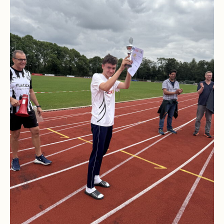
Schulchronik
Konzepte
Lehrer-
Raum-
Prinzip
Berufswahlvorbereitung
Hausaufgabenbetreuung
Digitalisierung
Streitschlichtung