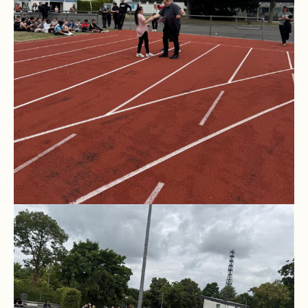
und
10
Hauptschulbildungsgang
Wahlpflichtunterricht
ab
Kl.
7
Was
war?
Organisatorisches
Terminplan