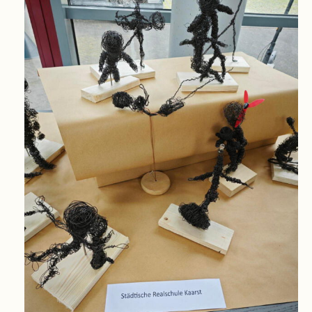
Schulsozialarbeit
Hausmeister
Übermittagsbetreuung
Schülervertretung
(SV)
Schulpflegschaft
Förderverein