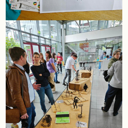
Kompetenzteam
Seiteneinsteiger
Methodentraining
Bewegte
Pause
Schulsanitätsdienst
Unterricht
Vertretungsplan