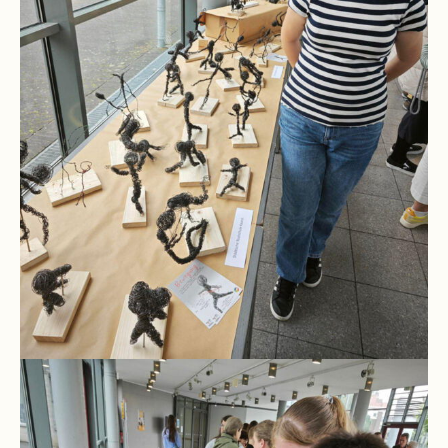
Downloads
und
Formulare
Infos
für
Viertklässler
Anmeldung
Schülerbücherei
Hausordnung
Schulbuchordnung