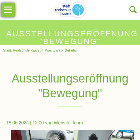
Navigation
Unsere
überspringen
Schule
Schulinfos
AUSSTELLUNGSERÖFFNUNG
"BEWEGUNG"
Städt. Realschule Kaarst
Was war?
Details
Allgemeine
Infos
Ausstellungseröffnung
Impressionen
"Bewegung"
Sekretariat
Schulleitung
18.06.2024 | 12:00
von Website-Team
Kollegium