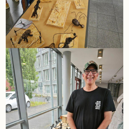
Stundenraster
Realschulbildungsgang
Stufe
5
und
6
Stufe
7
und
8
Stufe
9