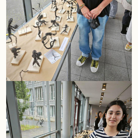
und
10
Hauptschulbildungsgang
Wahlpflichtunterricht
ab
Kl.
7
Was
war?
Organisatorisches
Terminplan