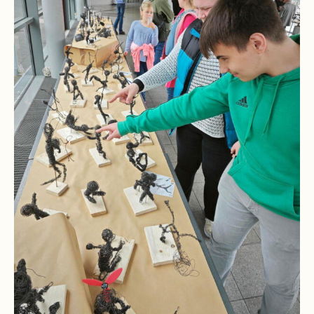
Pausenordnung
Handynutzung
Datenschutz
Sponsoren
Bestellung
Schokoticket