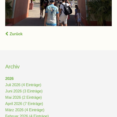
Kompetenzteam
Seiteneinsteiger
Zurück
Methodentraining
Bewegte
Pause
Archiv
Schulsanitätsdienst
2026
Juli 2026 (4 Einträge)
Unterricht
Juni 2026 (3 Einträge)
Mai 2026 (2 Einträge)
Vertretungsplan
April 2026 (7 Einträge)
März 2026 (4 Einträge)
Februar 2026 (4 Einträge)