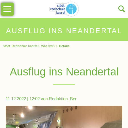
Navigation
Unsere
überspringen
Schule
Schulinfos
AUSFLUG INS NEANDERTAL
Städt. Realschule Kaarst
Was war?
Details
Allgemeine
Infos
Ausflug ins Neandertal
Impressionen
Sekretariat
11.12.2022 | 12:02
von Redaktion_Ber
Schulleitung
Kollegium