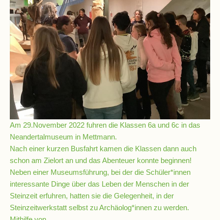
Schulsozialarbeit
Hausmeister
Übermittagsbetreuung
Schülervertretung
Am 29.November 2022 fuhren die Klassen 6a und 6c in das
(SV)
Neandertalmuseum in Mettmann.
Nach einer kurzen Busfahrt kamen die Klassen dann auch
schon am Zielort an und das Abenteuer konnte beginnen!
Schulpflegschaft
Neben einer Museumsführung, bei der die Schüler*innen
interessante Dinge über das Leben der Menschen in der
Steinzeit erfuhren, hatten sie die Gelegenheit, in der
Förderverein
Steinzeitwerkstatt selbst zu Archäolog*innen zu werden.
Mithilfe von