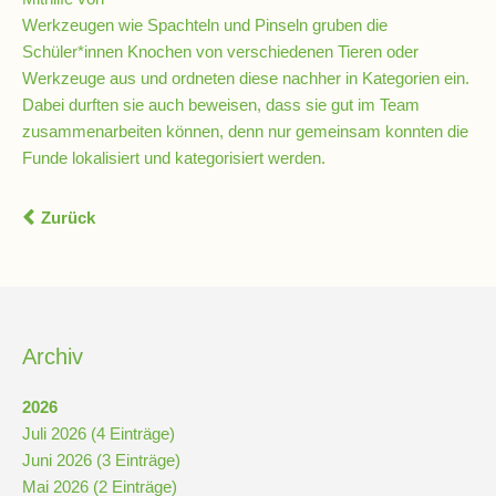
Schulchronik
Werkzeugen wie Spachteln und Pinseln gruben die
Schüler*innen Knochen von verschiedenen Tieren oder
Konzepte
Werkzeuge aus und ordneten diese nachher in Kategorien ein.
Dabei durften sie auch beweisen, dass sie gut im Team
zusammenarbeiten können, denn nur gemeinsam konnten die
Lehrer-
Funde lokalisiert und kategorisiert werden.
Raum-
Prinzip
Zurück
Berufswahlvorbereitung
Hausaufgabenbetreuung
Archiv
Digitalisierung
2026
Juli 2026 (4 Einträge)
Juni 2026 (3 Einträge)
Streitschlichtung
Mai 2026 (2 Einträge)